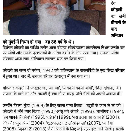
देव
कोहली
का लंबी
बीमारी के
बाद
शनिवार
को मुंबई में निधन हो गया। वह 86 वर्ष के थे।
दिवंगत कोहली का पार्थिव शरीर आज दोपहर लोखंडवाला कॉम्प्लेक्स स्थित उनके घर
पर लोगों और उनके प्रशंसकों के अंतिम दर्शन के लिए रखा गया। उनका अंतिम
संस्कार आज शाम ओशिवारा श्मशान घाट पर किया गया।
, 1942
कोहली का जन्म दो नवंबर
को पाकिस्तान के रावलपिंडी के एक सिख परिवार
,
में हुआ था। बाद में
उनका परिवार देहरादून में बस गया था।
‘
,
,
’, ‘
’, ‘
,
गीतकार कोहली ने
कबूतर जा
जा
जा
ये काली काली आंखें
दिल दीवाना
बिन
’
‘
’
सजना के माने ना
और
चलती है क्या नौ से बारह
जैसे गीतों को अपनी आवाज दी।
‘
’ (1969)
‘
’
उन्होंने फिल्म
गुंडा
के लिए पहला गाना लिखा -
खुशी से जान ले लो जी
।
‘
’ (1990),‘
’ (1993), ‘
’ (1994),
कोहली ने
मैंने प्यार किया
आंसू बने अंगारे
बाजीगर
‘
’ (1995), ‘
’ (1999), ‘
’ (2001),
हम आपके हैं कौन
दहेक
बस इतना सा ख्वाब है
‘
’
‘
’ (2004), ‘
’ (2007), ‘
’
वो
और
मुसाफिर
शूटआउट एट लोखंडवाला
यारियां
(2008), ‘
2’ (2018)
जुड़वां
जैसी फिल्मों के लिए कई सुपरहिट गाने लिखे। इसके