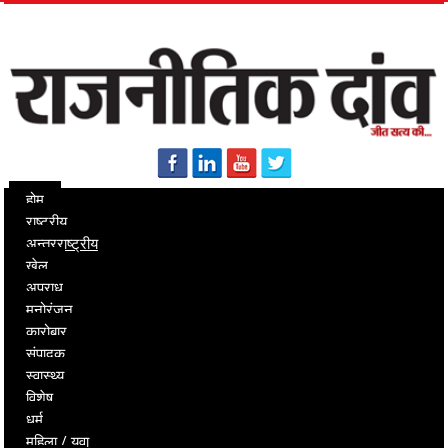
होम
राष्ट्रीय
अन्तरराष्ट्रीय
खेल
अपराध
मनोरंजन
कारोबार
संपादक
स्वास्थ्य
विशेष
धर्म
महिला / युवा