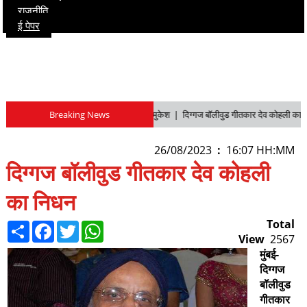
राजनीति
ई पेपर
पार्श्वगायक नहीं अभिनेता बनना चाहते थे मुकेश |
Breaking News
दिग्गज बॉलीवुड गीतकार देव कोहली का नि
26/08/2023
:
16:07 HH:MM
दिग्गज बॉलीवुड गीतकार देव कोहली
का निधन
Total
Share
Facebook
Twitter
WhatsApp
View
2567
मुंबई-
दिग्गज
बॉलीवुड
गीतकार